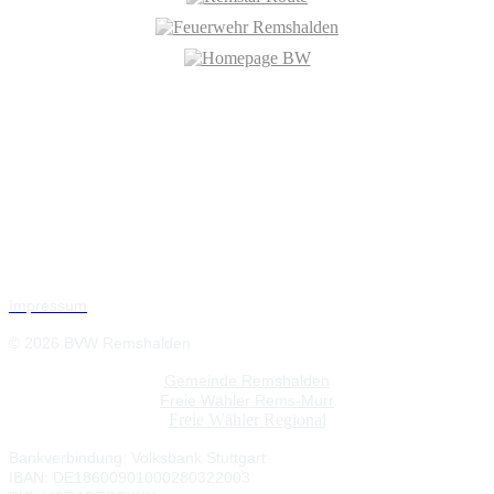
Impressum
© 2026 BVW Remshalden
Gemeinde Remshalden
Freie Wähler Rems-Murr
Freie Wähler Regional
Bankverbindung:
Volksbank Stuttgart
IBAN: DE18600901000280322003