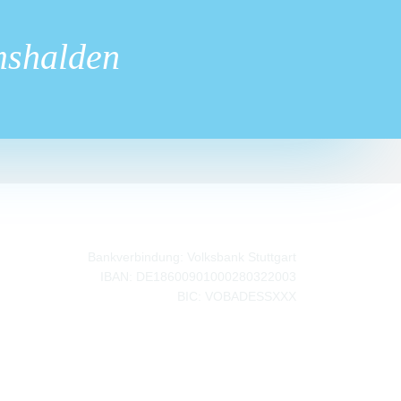
mshalden
Bankverbindung:
Volksbank Stuttgart
IBAN: DE18600901000280322003
BIC: VOBADESSXXX