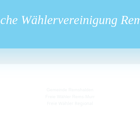
iche Wählervereinigung Re
Gemeinde Remshalden
Freie Wähler Rems-Murr
Freie Wähler Regional